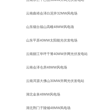
云南曲靖会泽白泥井32MW风电场
山东烟台福山高疃48MW风电场
山东平原40MW太阳能光伏发电场
云南丽江华坪干箐40MW并网光伏发电站
云南会泽仓房48MW风电场
云南洱源大佛山30MW并网光伏发电站
湖北金泉48MW风电场
湖北荆门子陵铺48MW风电场