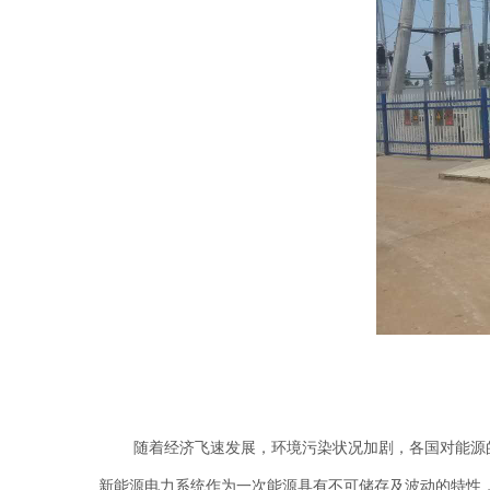
随着经济飞速发展，环境污染状况加剧，各国对能源
新能源电力系统作为一次能源具有不可储存及波动的特性