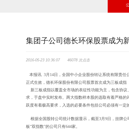
集团子公司德长环保股票成为
2016-05-23 10:36:07 46078 次点击
本报讯
3
月
14
日，全国中小企业股份转让系统有限责任
正式生效，德长环保股份有限公司股票首次成为三板成指
新三板成指以覆盖全市场的表征性功能为主，包含协议
求，于盘中实时发布。两大指数样本股的选取有着严格的
跃度有着极高要求，入选的必要条件包括公司必须有一定
根据全国股转公司统计数据显示，截至
3
月
9
日，挂牌公
板“双指数”的公司只有
644
家。